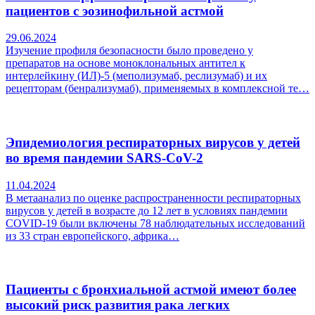
пациентов с эозинофильной астмой
29.06.2024
Изучение профиля безопасности было проведено у
препаратов на основе моноклональных антител к
интерлейкину (ИЛ)-5 (меполизумаб, реслизумаб) и их
рецепторам (бенрализумаб), применяемых в комплексной те…
Эпидемиология респираторных вирусов у детей
во время пандемии SARS-CoV-2
11.04.2024
В метаанализ по оценке распространенности респираторных
вирусов у детей в возрасте до 12 лет в условиях пандемии
COVID-19 были включены 78 наблюдательных исследований
из 33 стран европейского, африка…
Пациенты с бронхиальной астмой имеют более
высокий риск развития рака легких