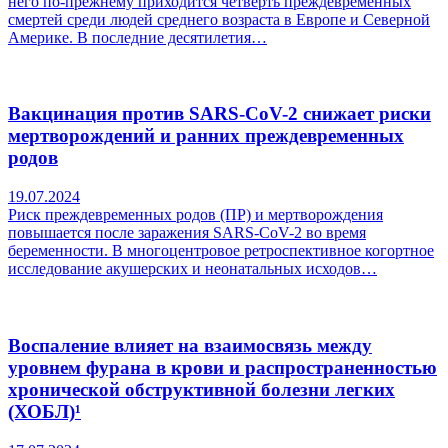
него по-прежнему приходится четверть преждевременных
смертей среди людей среднего возраста в Европе и Северной
Америке. В последние десятилетия…
Вакцинация против SARS-CoV-2 снижает риски
мертворождений и ранних преждевременных
родов
19.07.2024
Риск преждевременных родов (ПР) и мертворождения
повышается после заражения SARS-CoV-2 во время
беременности. В многоцентровое ретроспективное когортное
исследование акушерских и неонатальных исходов…
Воспаление влияет на взаимосвязь между
уровнем фурана в крови и распространенностью
хронической обструктивной болезни легких
(ХОБЛ)¹