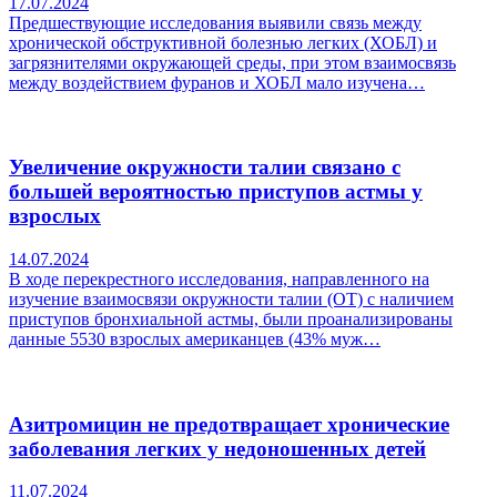
17.07.2024
Предшествующие исследования выявили связь между
хронической обструктивной болезнью легких (ХОБЛ) и
загрязнителями окружающей среды, при этом взаимосвязь
между воздействием фуранов и ХОБЛ мало изучена…
Увеличение окружности талии связано с
большей вероятностью приступов астмы у
взрослых
14.07.2024
В ходе перекрестного исследования, направленного на
изучение взаимосвязи окружности талии (ОТ) с наличием
приступов бронхиальной астмы, были проанализированы
данные 5530 взрослых американцев (43% муж…
Азитромицин не предотвращает хронические
заболевания легких у недоношенных детей
11.07.2024