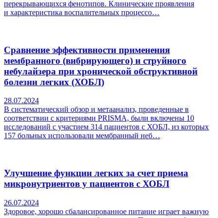
перекрывающихся фенотипов. Клинические проявления
и характеристика воспалительных процессо…
Сравнение эффективности применения
мембранного (вибрирующего) и струйного
небулайзера при хронической обструктивной
болезни легких (ХОБЛ)
28.07.2024
В систематический обзор и метаанализ, проведенные в
соответствии с критериями PRISMA, были включены 10
исследований с участием 314 пациентов с ХОБЛ, из которых
157 больных использовали мембранный неб…
Улучшение функции легких за счет приема
микронутриентов у пациентов с ХОБЛ
26.07.2024
Здоровое, хорошо сбалансированное питание играет важную