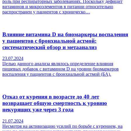
роль при респираторных заболеваниях. Поскольку дефицит
витаминов и микроэлементов в питании относительно
распространен у пациентов с хроническо…
Влияние витамина D на биомаркеры воспаления
у пациентов с бронхиальной астмой:
систематический обзор и метаанализ
23.07.2024
Целью данного анализа являлось определение влияния
пищевых добавок с витамином D на уровни биомаркеров
воспаления у пациентов с бронхиальной астмой (БА).
Отказ от курения в возрасте до 40 лет
возвращает общую смертность к уровню
некурящих уже через 3 года
21.07.2024
Несмотря на активизацию усилий по борьбе с курением, на