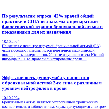
По результатам опроса, 42% врачей общей
практики в США не знакомы с препаратами
биологической терапии бронхиальной астмы и
показаниями для их назначения
18.10.2024
Пациенты с неконтролируемой бронхиальной астмой (БА)
чаще посещают специалистов первичной медицинской
помощи, чем аллергологов. Ученые из университета Южной
Флориды в США провели анкетирование среди …
Эффективность дупилумаба у пациентов
с бронхиальной астмой 2-го типа с различным
уровнем нейтрофилов в крови
10.10.2024
Бронхиальная астма является гетерогенным хроническим
воспалительным заболеванием, характеризующимся спектром