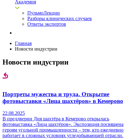
Академия
ПульмоЛекции
Разборы клинических случаев
Ответы экспертов
Главная
Новости индустрии
Новости
индустрии
Портреты мужества и труда. Открытие
фотовыставки «Лица шахтёров» в Кемерово
22.08.2025
В преддверии Дня шахтёра в Кемерово открылась
фотовыставка «Лица шахтёров». Экспозиция посвящена
героям угольной промышленности – тем, кто ежедневно
работает в сложных условиях угледобывающей отрасли.