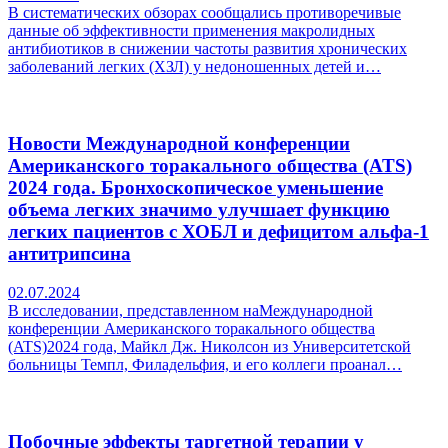
В систематических обзорах сообщались противоречивые
данные об эффективности применения макролидных
антибиотиков в снижении частоты развития хронических
заболеваний легких (ХЗЛ) у недоношенных детей и…
Новости Международной конференции
Американского торакального общества (ATS)
2024 года. Бронхоскопическое уменьшение
объема легких значимо улучшает функцию
легких пациентов с ХОБЛ и дефицитом альфа-1
антитрипсина
02.07.2024
В исследовании, представленном наМеждународной
конференции Американского торакального общества
(ATS)2024 года, Майкл Дж. Николсон из Университетской
больницы Темпл, Филадельфия, и его коллеги проанал…
Побочные эффекты таргетной терапии у