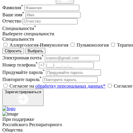
*
Фамилия
*
Ваше имя
Отчество
*
Специальности
Выберите специальности
Специальности
Аллергология-Иммунология
Пульмонология
Терапи
Сбросить
Выбрать
*
Электронная почта
*
Номер телефона
*
Придумайте пароль
*
Повторите пароль
Согласие на
обработку персональных данных*
Согласие
Зарегистрироваться
При поддержке
Российского Респираторного
Общества